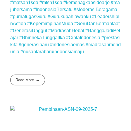
#matsan1sda
#mtsn1sda
#kemenagkabsidoarjo
#ma
jubersama
#IndonesiaBersatu
#ModerasiBeragama
#purnatugasGuru
#Gurukupahlawanku
#LeadershipI
nAction
#KepemimpinanMuda
#SeruDanBermanfaat
#GenerasiUnggul
#MadrasahHebat
#BanggaJadiPel
ajar
#BhinnekaTunggalIka
#CintaIndonesia
#prestasi
kita
#generasibaru
#indonesiaemas
#madrasahmend
unia
#nusantarabaruindonesiamaju
Read More