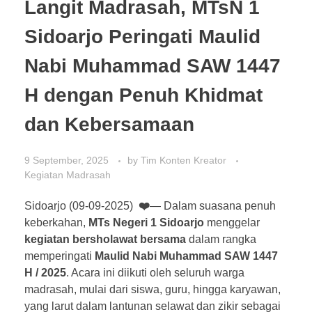
Langit Madrasah, MTsN 1
Sidoarjo Peringati Maulid
Nabi Muhammad SAW 1447
H dengan Penuh Khidmat
dan Kebersamaan
9 September, 2025
by
Tim Konten Kreator
Kegiatan Madrasah
Sidoarjo (09-09-2025)
❤️
— Dalam suasana penuh
keberkahan,
MTs Negeri 1 Sidoarjo
menggelar
kegiatan bersholawat bersama
dalam rangka
memperingati
Maulid Nabi Muhammad SAW 1447
H / 2025
. Acara ini diikuti oleh seluruh warga
madrasah, mulai dari siswa, guru, hingga karyawan,
yang larut dalam lantunan selawat dan zikir sebagai