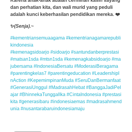
Karena anak-anak adalah cerminan kasih sayang
dan perhatian kita, dan wali murid yang peduli
adalah kunci keberhasilan pendidikan mereka. ❤️
✨
(Senja).~
#kementriansemuaagama
#kementrianagamarepubli
kindonesia
#kemenagsidoarjo
#sidoarjo
#santundanberprestasi
#matsan1sda
#mtsn1sda
#kemenagkabsidoarjo
#ma
jubersama
#IndonesiaBersatu
#ModerasiBeragama
#parentingkelas7
#parentingeducation
#LeadershipI
nAction
#KepemimpinanMuda
#SeruDanBermanfaat
#GenerasiUnggul
#MadrasahHebat
#BanggaJadiPel
ajar
#BhinnekaTunggalIka
#CintaIndonesia
#prestasi
kita
#generasibaru
#indonesiaemas
#madrasahmend
unia
#nusantarabaruindonesiamaju