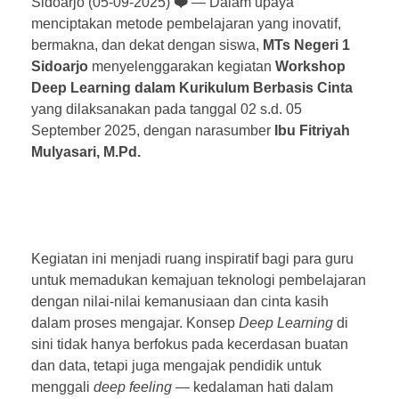
Sidoarjo (05-09-2025)
❤️
— Dalam upaya
menciptakan metode pembelajaran yang inovatif,
bermakna, dan dekat dengan siswa,
MTs Negeri 1
Sidoarjo
menyelenggarakan kegiatan
Workshop
Deep Learning dalam Kurikulum Berbasis Cinta
yang dilaksanakan pada tanggal 02 s.d. 05
September 2025, dengan narasumber
Ibu Fitriyah
Mulyasari, M.Pd.
Kegiatan ini menjadi ruang inspiratif bagi para guru
untuk memadukan kemajuan teknologi pembelajaran
dengan nilai-nilai kemanusiaan dan cinta kasih
dalam proses mengajar. Konsep
Deep Learning
di
sini tidak hanya berfokus pada kecerdasan buatan
dan data, tetapi juga mengajak pendidik untuk
menggali
deep feeling
— kedalaman hati dalam