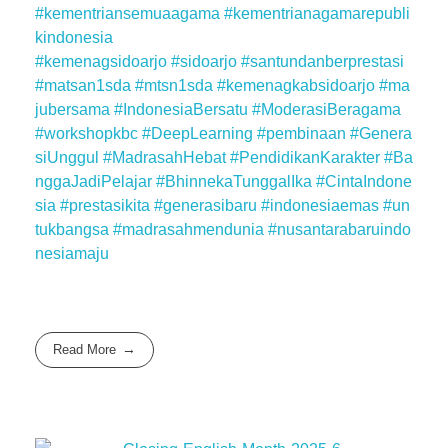
#kementriansemuaagama
#kementrianagamarepubli
kindonesia
#kemenagsidoarjo
#sidoarjo
#santundanberprestasi
#matsan1sda
#mtsn1sda
#kemenagkabsidoarjo
#ma
jubersama
#IndonesiaBersatu
#ModerasiBeragama
#workshopkbc
#DeepLearning
#pembinaan
#Genera
siUnggul
#MadrasahHebat
#PendidikanKarakter
#Ba
nggaJadiPelajar
#BhinnekaTunggalIka
#CintaIndone
sia
#prestasikita
#generasibaru
#indonesiaemas
#un
tukbangsa
#madrasahmendunia
#nusantarabaruindo
nesiamaju
Read More