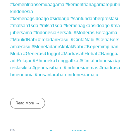
#kementriansemuaagama
#kementrianagamarepubli
kindonesia
#kemenagsidoarjo
#sidoarjo
#santundanberprestasi
#matsan1sda
#mtsn1sda
#kemenagkabsidoarjo
#ma
jubersama
#IndonesiaBersatu
#ModerasiBeragama
#MaulidNabi
#TeladanRasul
#CintaNabi
#CeriaBers
amaRasul
#MeneladaniAkhlakNabi
#Kepemimpinan
Muda
#GenerasiUnggul
#MadrasahHebat
#BanggaJ
adiPelajar
#BhinnekaTunggalIka
#CintaIndonesia
#p
restasikita
#generasibaru
#indonesiaemas
#madrasa
hmendunia
#nusantarabaruindonesiamaju
Read More