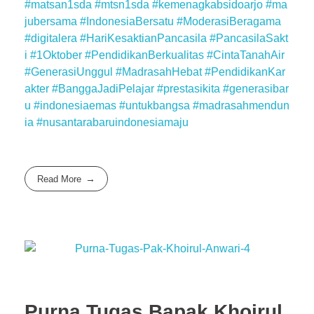
#matsan1sda
#mtsn1sda
#kemenagkabsidoarjo
#ma
jubersama
#IndonesiaBersatu
#ModerasiBeragama
#digitalera
#HariKesaktianPancasila
#PancasilaSakt
i
#1Oktober
#PendidikanBerkualitas
#CintaTanahAir
#GenerasiUnggul
#MadrasahHebat
#PendidikanKar
akter
#BanggaJadiPelajar
#prestasikita
#generasibar
u
#indonesiaemas
#untukbangsa
#madrasahmendun
ia
#nusantarabaruindonesiamaju
Read More
Purna Tugas Bapak Khoirul