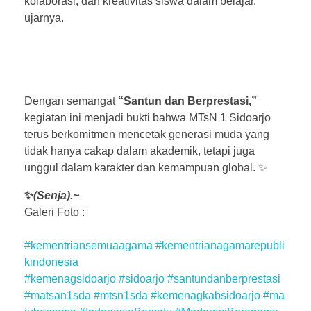
kolaborasi, dan kreativitas siswa dalam belajar,”
ujarnya.
Dengan semangat
“Santun dan Berprestasi,”
kegiatan ini menjadi bukti bahwa MTsN 1 Sidoarjo
terus berkomitmen mencetak generasi muda yang
tidak hanya cakap dalam akademik, tetapi juga
unggul dalam karakter dan kemampuan global. ✨
✨
(Senja).~
Galeri Foto :
#kementriansemuaagama
#kementrianagamarepubli
kindonesia
#kemenagsidoarjo
#sidoarjo
#santundanberprestasi
#matsan1sda
#mtsn1sda
#kemenagkabsidoarjo
#ma