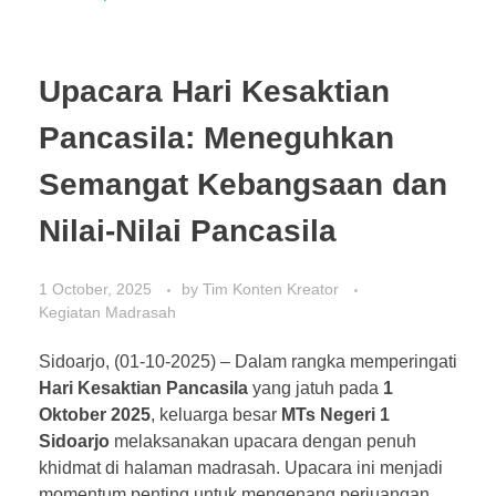
Upacara Hari Kesaktian
Pancasila: Meneguhkan
Semangat Kebangsaan dan
Nilai-Nilai Pancasila
1 October, 2025
by
Tim Konten Kreator
Kegiatan Madrasah
Sidoarjo, (01-10-2025)
– Dalam rangka memperingati
Hari Kesaktian Pancasila
yang jatuh pada
1
Oktober 2025
, keluarga besar
MTs Negeri 1
Sidoarjo
melaksanakan upacara dengan penuh
khidmat di halaman madrasah. Upacara ini menjadi
momentum penting untuk mengenang perjuangan