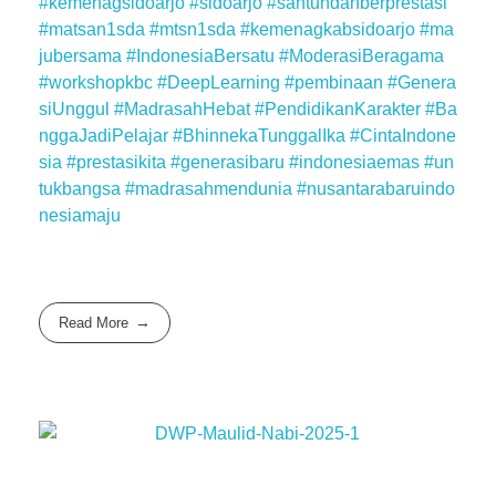
#kemenagsidoarjo
#sidoarjo
#santundanberprestasi
#matsan1sda
#mtsn1sda
#kemenagkabsidoarjo
#ma
jubersama
#IndonesiaBersatu
#ModerasiBeragama
#workshopkbc
#DeepLearning
#pembinaan
#Genera
siUnggul
#MadrasahHebat
#PendidikanKarakter
#Ba
nggaJadiPelajar
#BhinnekaTunggalIka
#CintaIndone
sia
#prestasikita
#generasibaru
#indonesiaemas
#un
tukbangsa
#madrasahmendunia
#nusantarabaruindo
nesiamaju
Read More