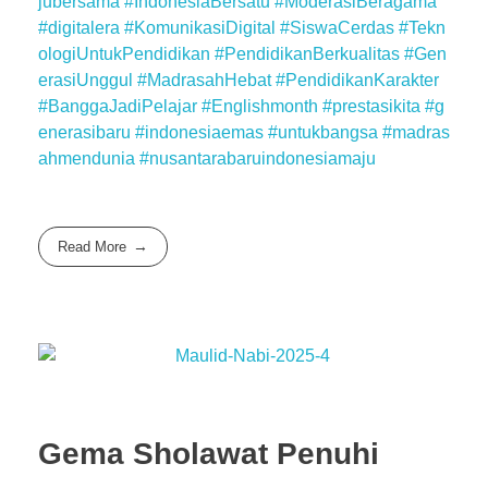
jubersama
#IndonesiaBersatu
#ModerasiBeragama
#digitalera
#KomunikasiDigital
#SiswaCerdas
#Tekn
ologiUntukPendidikan
#PendidikanBerkualitas
#Gen
erasiUnggul
#MadrasahHebat
#PendidikanKarakter
#BanggaJadiPelajar
#Englishmonth
#prestasikita
#g
enerasibaru
#indonesiaemas
#untukbangsa
#madras
ahmendunia
#nusantarabaruindonesiamaju
Read More
Gema Sholawat Penuhi