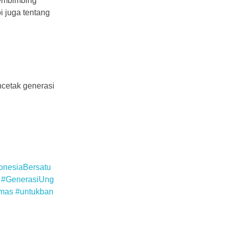
pembimbing
i juga tentang
ncetak generasi
onesiaBersatu
#GenerasiUng
emas
#untukban