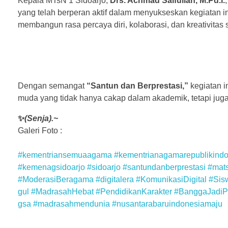
Kepala MTsN 1 Sidoarjo,
Drs. Achmad Saifullah, M.Pd.I.
yang telah berperan aktif dalam menyukseskan kegiatan in
membangun rasa percaya diri, kolaborasi, dan kreativitas s
Dengan semangat
“Santun dan Berprestasi,”
kegiatan i
muda yang tidak hanya cakap dalam akademik, tetapi jug
✨
(Senja).~
Galeri Foto :
#kementriansemuaagama
#kementrianagamarepublikindo
#kemenagsidoarjo
#sidoarjo
#santundanberprestasi
#mat
#ModerasiBeragama
#digitalera
#KomunikasiDigital
#Sis
gul
#MadrasahHebat
#PendidikanKarakter
#BanggaJadiPe
gsa
#madrasahmendunia
#nusantarabaruindonesiamaju