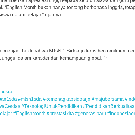
, memberikan apresiasi tinggi kepada seluruh siswa dan guru 
i. “English Month bukan hanya tentang berbahasa Inggris, tetap
iswa dalam belajar,” ujarnya.
ni menjadi bukti bahwa MTsN 1 Sidoarjo terus berkomitmen me
a unggul dalam karakter dan kemampuan global. ✨
nesia
san1sda
#mtsn1sda
#kemenagkabsidoarjo
#majubersama
#Ind
waCerdas
#TeknologiUntukPendidikan
#PendidikanBerkualitas
lajar
#Englishmonth
#prestasikita
#generasibaru
#indonesia