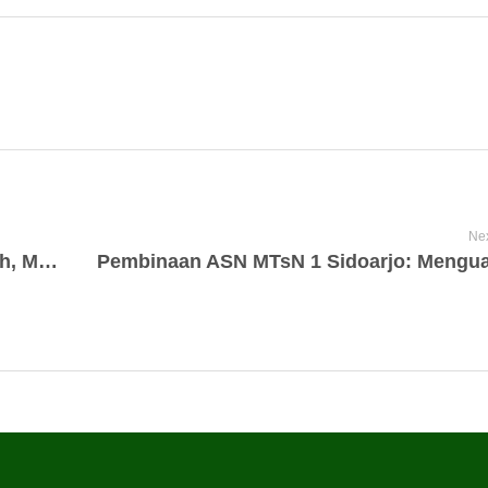
Nex
Gema Sholawat Penuhi Langit Madrasah, MTsN 1 Sidoarjo Peringati Maulid Nabi Muhammad SAW 1447 H dengan Penuh Khidmat dan Kebersamaan