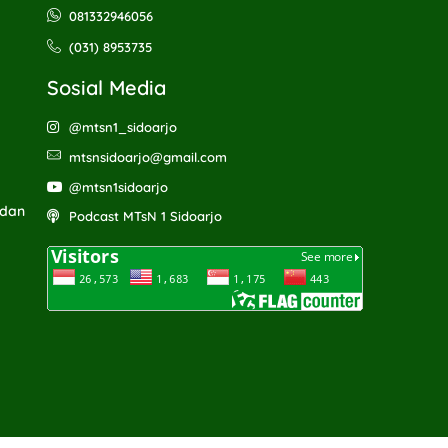
081332946056
(031) 8953735
Sosial Media
@mtsn1_sidoarjo
mtsnsidoarjo@gmail.com
@mtsn1sidoarjo
 dan
Podcast MTsN 1 Sidoarjo