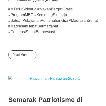
#MTsN1Sidoarjo #MakanBergiziGratis
#ProgramMBG #KemenagSidoarjo
#SatuanPelayananPemenuhanGizi #MadrasahSehat
#MadrasahHebatBermartabat
#GenerasiSehatBerprestasi
Read More
Semarak Patriotisme di