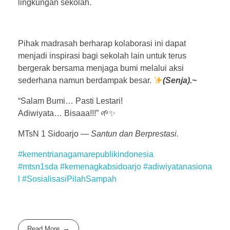
lingkungan sekolah.
Pihak madrasah berharap kolaborasi ini dapat
menjadi inspirasi bagi sekolah lain untuk terus
bergerak bersama menjaga bumi melalui aksi
sederhana namun berdampak besar.
(Senja).~
“Salam Bumi… Pasti Lestari!
Adiwiyata… Bisaaa!!!” 🌱✨
MTsN 1 Sidoarjo —
Santun dan Berprestasi.
#kementrianagamarepublikindonesia
#mtsn1sda
#kemenagkabsidoarjo
#adiwiyatanasiona
l
#SosialisasiPilahSampah
Read More