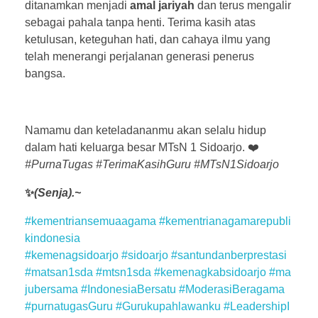
ditanamkan menjadi
amal jariyah
dan terus mengalir
sebagai pahala tanpa henti. Terima kasih atas
ketulusan, keteguhan hati, dan cahaya ilmu yang
telah menerangi perjalanan generasi penerus
bangsa.
Namamu dan keteladananmu akan selalu hidup
dalam hati keluarga besar MTsN 1 Sidoarjo. ❤️
#PurnaTugas #TerimaKasihGuru #MTsN1Sidoarjo
✨
(Senja).~
#kementriansemuaagama
#kementrianagamarepubli
kindonesia
#kemenagsidoarjo
#sidoarjo
#santundanberprestasi
#matsan1sda
#mtsn1sda
#kemenagkabsidoarjo
#ma
jubersama
#IndonesiaBersatu
#ModerasiBeragama
#purnatugasGuru
#Gurukupahlawanku
#LeadershipI