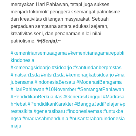
merayakan Hari Pahlawan, tetapi juga sukses
menjadi lokomotif penggerak semangat patriotisme
dan kreativitas di tengah masyarakat. Sebuah
perpaduan sempurna antara edukasi sejarah,
kreativitas seni, dan penanaman nilai-nilai
patriotisme.
✨
(Senja).~
#kementriansemuaagama
#kementrianagamarepubli
kindonesia
#kemenagsidoarjo
#sidoarjo
#santundanberprestasi
#matsan1sda
#mtsn1sda
#kemenagkabsidoarjo
#ma
jubersama
#IndonesiaBersatu
#ModerasiBeragama
#HariPahlawan
#10November
#SemangatPahlawan
#PendidikanBerkualitas
#GenerasiUnggul
#Madrasa
hHebat
#PendidikanKarakter
#BanggaJadiPelajar
#p
restasikita
#generasibaru
#indonesiaemas
#untukba
ngsa
#madrasahmendunia
#nusantarabaruindonesia
maju