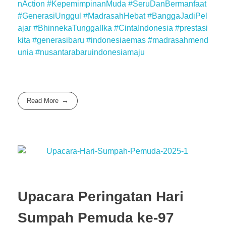
nAction
#KepemimpinanMuda
#SeruDanBermanfaat
#GenerasiUnggul
#MadrasahHebat
#BanggaJadiPel
ajar
#BhinnekaTunggalIka
#CintaIndonesia
#prestasi
kita
#generasibaru
#indonesiaemas
#madrasahmend
unia
#nusantarabaruindonesiamaju
Read More
Upacara Peringatan Hari
Sumpah Pemuda ke-97