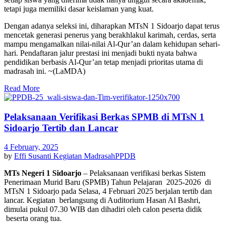
tetapi juga memiliki dasar keislaman yang kuat.
Dengan adanya seleksi ini, diharapkan MTsN 1 Sidoarjo dapat terus
mencetak generasi penerus yang berakhlakul karimah, cerdas, serta
mampu mengamalkan nilai-nilai Al-Qur’an dalam kehidupan sehari-
hari. Pendaftaran jalur prestasi ini menjadi bukti nyata bahwa
pendidikan berbasis Al-Qur’an tetap menjadi prioritas utama di
madrasah ini. ~(LaMDA)
Read More
Pelaksanaan Verifikasi Berkas SPMB di MTsN 1
Sidoarjo Tertib dan Lancar
4 February, 2025
by
Effi Susanti
Kegiatan Madrasah
PPDB
MTs Negeri 1 Sidoarjo
– Pelaksanaan verifikasi berkas Sistem
Penerimaan Murid Baru (SPMB) Tahun Pelajaran 2025-2026 di
MTsN 1 Sidoarjo pada Selasa, 4 Februari 2025 berjalan tertib dan
lancar. Kegiatan berlangsung di Auditorium Hasan Al Bashri,
dimulai pukul 07.30 WIB dan dihadiri oleh calon peserta didik
beserta orang tua.