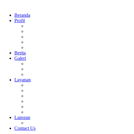
Beranda
Profil
Sejarah
Visi Dan Misi
Struktur Organisasi
Prestasi
Daftar Guru dan Pegawai MTsN 1 Sidoarjo
Berita
Galeri
Foto
Video
Agenda
Layanan
Perpus Digital
E-Learning
Surat Keterangan
CBT Online
Rapor Digital
Virtual Tour 360°
Laporan
Keuangan
Contact Us