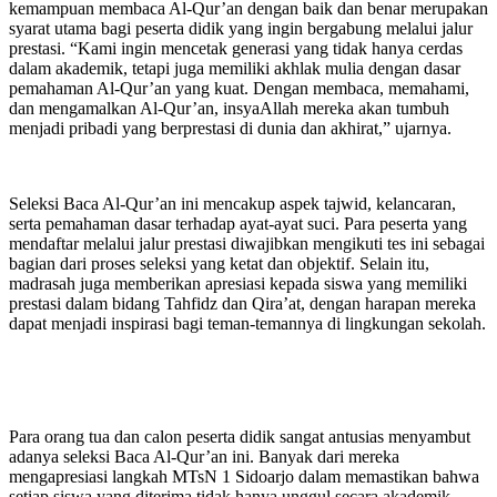
kemampuan membaca Al-Qur’an dengan baik dan benar merupakan
syarat utama bagi peserta didik yang ingin bergabung melalui jalur
prestasi. “Kami ingin mencetak generasi yang tidak hanya cerdas
dalam akademik, tetapi juga memiliki akhlak mulia dengan dasar
pemahaman Al-Qur’an yang kuat. Dengan membaca, memahami,
dan mengamalkan Al-Qur’an, insyaAllah mereka akan tumbuh
menjadi pribadi yang berprestasi di dunia dan akhirat,” ujarnya.
Seleksi Baca Al-Qur’an ini mencakup aspek tajwid, kelancaran,
serta pemahaman dasar terhadap ayat-ayat suci. Para peserta yang
mendaftar melalui jalur prestasi diwajibkan mengikuti tes ini sebagai
bagian dari proses seleksi yang ketat dan objektif. Selain itu,
madrasah juga memberikan apresiasi kepada siswa yang memiliki
prestasi dalam bidang Tahfidz dan Qira’at, dengan harapan mereka
dapat menjadi inspirasi bagi teman-temannya di lingkungan sekolah.
Para orang tua dan calon peserta didik sangat antusias menyambut
adanya seleksi Baca Al-Qur’an ini. Banyak dari mereka
mengapresiasi langkah MTsN 1 Sidoarjo dalam memastikan bahwa
setiap siswa yang diterima tidak hanya unggul secara akademik,