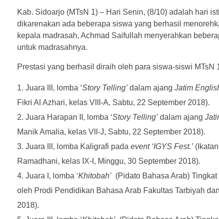
Kab. Sidoarjo (MTsN 1) – Hari Senin, (8/10) adalah hari 
dikarenakan ada beberapa siswa yang berhasil menoreh
kepala madrasah, Achmad Saifullah menyerahkan beber
untuk madrasahnya.
Prestasi yang berhasil diraih oleh para siswa-siswi MTsN 1
Juara III, lomba ‘
Story Telling’
dalam ajang
Jatim Englis
Fikri Al Azhari, kelas VIII-A, Sabtu, 22 September 2018).
Juara Harapan II, lomba ‘
Story Telling’
dalam ajang
Jat
Manik Amalia, kelas VII-J, Sabtu, 22 September 2018).
Juara III, lomba Kaligrafi pada
event
‘IGYS Fest.’
(Ikata
Ramadhani, kelas IX-I, Minggu, 30 September 2018).
Juara I, lomba ‘
Khitobah’
(Pidato Bahasa Arab) Tingka
oleh Prodi Pendidikan Bahasa Arab Fakultas Tarbiyah dan
2018).