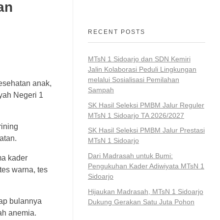
an
RECENT POSTS
MTsN 1 Sidoarjo dan SDN Kemiri
Jalin Kolaborasi Peduli Lingkungan
melalui Sosialisasi Pemilahan
esehatan anak,
Sampah
yah Negeri 1
SK Hasil Seleksi PMBM Jalur Reguler
MTsN 1 Sidoarjo TA 2026/2027
ining
SK Hasil Seleksi PMBM Jalur Prestasi
atan.
MTsN 1 Sidoarjo
Dari Madrasah untuk Bumi:
ma kader
Pengukuhan Kader Adiwiyata MTsN 1
es warna, tes
Sidoarjo
Hijaukan Madrasah, MTsN 1 Sidoarjo
iap bulannya
Dukung Gerakan Satu Juta Pohon
ah anemia.