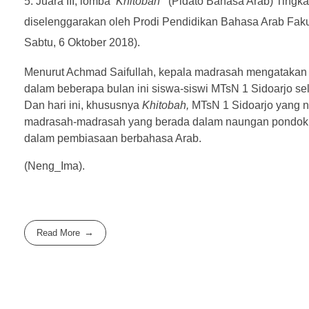
Juara III, lomba ‘
Khitobah’
(Pidato Bahasa Arab) Tingk
diselenggarakan oleh Prodi Pendidikan Bahasa Arab Fakulta
Sabtu, 6 Oktober 2018).
Menurut Achmad Saifullah, kepala madrasah mengatakan
dalam beberapa bulan ini siswa-siswi MTsN 1 Sidoarjo sela
Dan hari ini, khususnya
Khitobah,
MTsN 1 Sidoarjo yang n
madrasah-madrasah yang berada dalam naungan pondok
dalam pembiasaan berbahasa Arab.
(Neng_Ima).
Read More