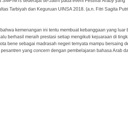
at SMP/MTs sederajat se-Jatim pada
event
Festival
Araby
yang
s Tarbiyah dan Keguruan UINSA 2018. (a.n. Fitri Sagita Putri, 
 bahwa kemenangan ini tentu membuat kebanggaan yang luar 
lu berhasil meraih prestasi setiap mengikuti kejuaraan di ting
ota bene sebagai madrasah negeri ternyata mampu bersaing 
 pesantren yang
concern
dengan pembelajaran bahasa Arab dan 