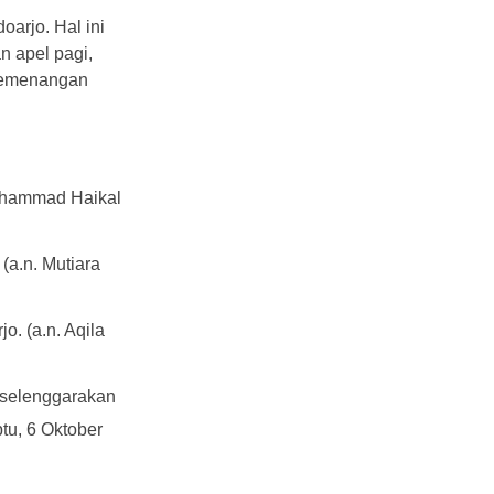
oarjo. Hal ini
 apel pagi,
kemenangan
Muhammad Haikal
(a.n. Mutiara
. (a.n. Aqila
selenggarakan
tu, 6 Oktober