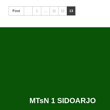
First
1
...
11
12
13
MTsN 1 SIDOARJO