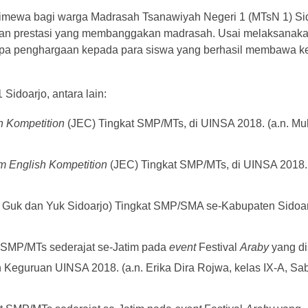
istimewa bagi warga Madrasah Tsanawiyah Negeri 1 (MTsN 1) Sid
kan prestasi yang membanggakan madrasah. Usai melaksanakan
apa penghargaan kepada para siswa yang berhasil membawa 
 Sidoarjo, antara lain:
h Kompetition
(JEC)
Tingkat SMP/MTs, di UINSA 2018. (a.n. 
im English Kompetition
(JEC) Tingkat SMP/MTs, di UINSA 2018. 
n Guk dan Yuk Sidoarjo)
Tingkat SMP/SMA se-Kabupaten Sidoarjo
t SMP/MTs sederajat se-Jatim pada
event
Festival
Araby
yang di
 Keguruan UINSA 2018. (a.n. Erika Dira Rojwa, kelas IX-A, Sab