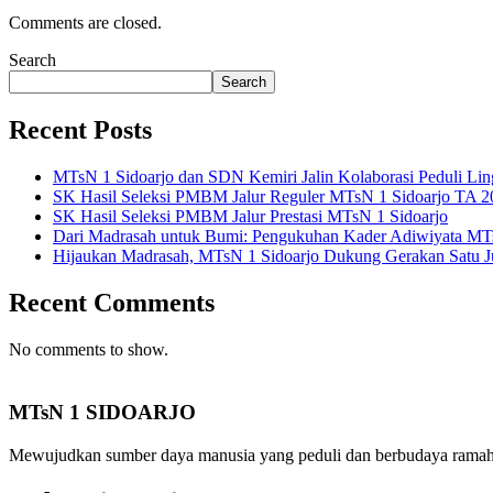
Comments are closed.
Search
Search
Recent Posts
MTsN 1 Sidoarjo dan SDN Kemiri Jalin Kolaborasi Peduli Lin
SK Hasil Seleksi PMBM Jalur Reguler MTsN 1 Sidoarjo TA 2
SK Hasil Seleksi PMBM Jalur Prestasi MTsN 1 Sidoarjo
Dari Madrasah untuk Bumi: Pengukuhan Kader Adiwiyata MT
Hijaukan Madrasah, MTsN 1 Sidoarjo Dukung Gerakan Satu J
Recent Comments
No comments to show.
MTsN 1 SIDOARJO
Mewujudkan sumber daya manusia yang peduli dan berbudaya ramah l