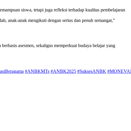
mpuan siswa, tetapi juga refleksi terhadap kualitas pembelajaran
llah, anak-anak mengikuti dengan serius dan penuh semangat,”
erbasis asesmen, sekaligus memperkuat budaya belajar yang
asiBeragama
#ANBKMTs
#ANBK2025
#SuksesANBK
#MONEVA