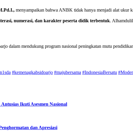
.Pd.I.,
menyampaikan bahwa ANBK tidak hanya menjadi alat ukur kema
iterasi, numerasi, dan karakter peserta didik terbentuk
. Alhamduli
jo dalam mendukung program nasional peningkatan mutu pendidikan b
n1sda
#kemenagkabsidoarjo
#majubersama
#IndonesiaBersatu
#Moder
Antusias Ikuti Asesmen Nasional
Penghormatan dan Apresiasi