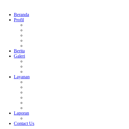
Beranda
Profil
Sejarah
Visi Dan Misi
Struktur Organisasi
Prestasi
Daftar Guru dan Pegawai MTsN 1 Sidoarjo
Berita
Galeri
Foto
Video
Agenda
Layanan
Perpus Digital
E-Learning
Surat Keterangan
CBT Online
Rapor Digital
Virtual Tour 360°
Laporan
Keuangan
Contact Us