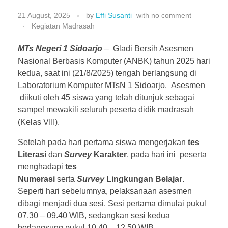
21 August, 2025
by
Effi Susanti
with
no comment
Kegiatan Madrasah
MTs Negeri 1 Sidoarjo
– Gladi Bersih Asesmen
Nasional Berbasis Komputer (ANBK) tahun 2025 hari
kedua, saat ini (21/8/2025) tengah berlangsung di
Laboratorium Komputer MTsN 1 Sidoarjo. Asesmen
diikuti oleh 45 siswa yang telah ditunjuk sebagai
sampel mewakili seluruh peserta didik madrasah
(Kelas VIII).
Setelah pada hari pertama siswa mengerjakan
tes
Literasi
dan
Survey
Karakter
, pada hari ini peserta
menghadapi
tes
Numerasi
serta
Survey
Lingkungan Belajar
.
Seperti hari sebelumnya, pelaksanaan asesmen
dibagi menjadi dua sesi. Sesi pertama dimulai pukul
07.30 – 09.40 WIB, sedangkan sesi kedua
berlangsung pukul 10.40 – 12.50 WIB.