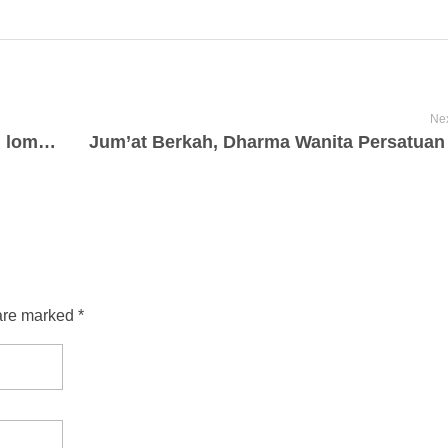
Nex
MTSN 1 Sidoarjo meraih prestasi dalam lomba cipta puisi dan debat berbahasa Indonesia se-Kabupaten Sidoarjo
are marked *