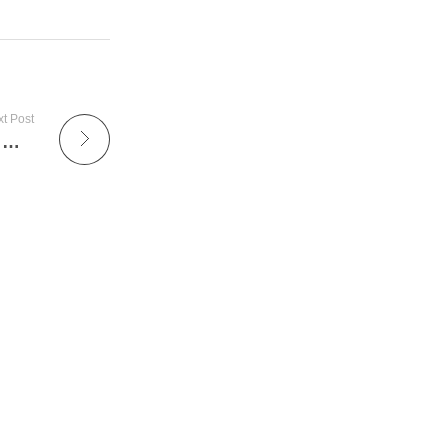
t Post
Jum’at Berkah, Dharma Wanita Persatuan MTsN 1 Sidoarjo Berbagi Kebahagiaan Bersama Anak Yatim