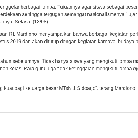
nggelar berbagai lomba. Tujuannya agar siswa sebagai pesert
erdekaan sehingga tergugah semangat nasionalismenya.” uja
annya, Selasa, (13/08).
kaan RI, Mardiono menyampaikan bahwa berbagai kegiatan pe
ustus 2019 dan akan ditutup dengan kegiatan karnaval budaya 
i tahun sebelumnya. Tidak hanya siswa yang mengikuti lomba m
sihan kelas. Para guru juga tidak ketinggalan mengikuti lomba
n
 kuat bagi keluarga besar MTsN 1 Sidoarjo”. terang Mardiono.