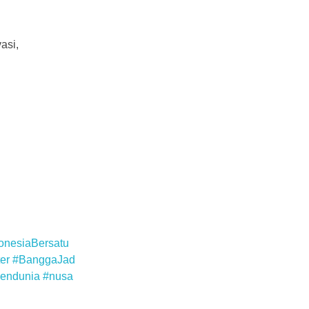
asi,
onesiaBersatu
er
#BanggaJad
endunia
#nusa