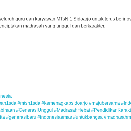
luruh guru dan karyawan MTsN 1 Sidoarjo untuk terus berinov
enciptakan madrasah yang unggul dan berkarakter.
nesia
san1sda
#mtsn1sda
#kemenagkabsidoarjo
#majubersama
#Ind
binaan
#GenerasiUnggul
#MadrasahHebat
#PendidikanKarakt
ita
#generasibaru
#indonesiaemas
#untukbangsa
#madrasahm