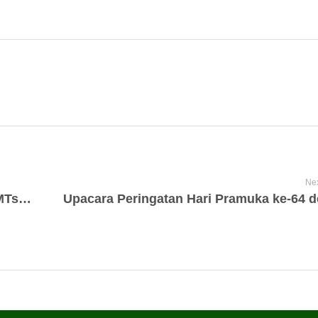
Nex
Siapkan Diri Hadapi OPSI 2025, Siswa MTsN 1 Sidoarjo Lakukan Penelitian Lapangan pada Tiga Lokasi di Malang