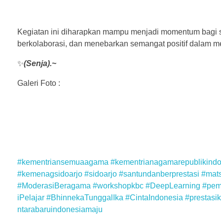
Kegiatan ini diharapkan mampu menjadi momentum bagi se
berkolaborasi, dan menebarkan semangat positif dalam m
✨
(Senja).~
Galeri Foto :
#kementriansemuaagama
#kementrianagamarepublikindo
#kemenagsidoarjo
#sidoarjo
#santundanberprestasi
#mat
#ModerasiBeragama
#workshopkbc
#DeepLearning
#pem
iPelajar
#BhinnekaTunggalIka
#CintaIndonesia
#prestasik
ntarabaruindonesiamaju