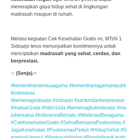
menerapkan gaya hidup sehat di lingkungan
madrasah maupun di rumah.
Melalui kegiatan Cek Kesehatan Gratis ini, MTsN 1
Sidoarjo terus menunjukkan komitmennya untuk
menciptakan
madrasah yang sehat, cerdas, dan
berprestasi.
✨
(Senja).~
#kementriansemuaagama
#kementrianagamarepubli
kindonesia
#kemenagsidoarjo
#sidoarjo
#santundanberprestasi
#matsan1sda
#mtsn1sda
#kemenagkabsidoarjo
#ma
jubersama
#IndonesiaBersatu
#ModerasiBeragama
#CekKesehatanGratis
#SehatBersamaPuskesmas
#
JagaKesehatan
#PuskesmasPeduli
#HidupSehat
#G
enerasiUnggul
#MadrasahHebat
#PendidikanKarakt