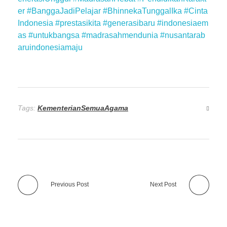
er
#BanggaJadiPelajar
#BhinnekaTunggalIka
#Cinta
Indonesia
#prestasikita
#generasibaru
#indonesiaem
as
#untukbangsa
#madrasahmendunia
#nusantarab
aruindonesiamaju
Tags:
KementerianSemuaAgama
Previous Post
Next Post