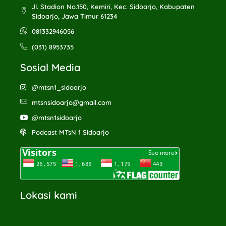
Jl. Stadion No.150, Kemiri, Kec. Sidoarjo, Kabupaten
Sidoarjo, Jawa Timur 61234
081332946056
(031) 8953735
Sosial Media
@mtsn1_sidoarjo
mtsnsidoarjo@gmail.com
@mtsn1sidoarjo
Podcast MTsN 1 Sidoarjo
Lokasi kami