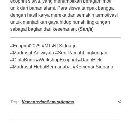
ecoprint siswa, yang menampilkan beragam motif
unik dari bahan alami. Para siswa tampak bangga
dengan hasil karya mereka dan semakin termotivasi
untuk menjadikan gaya hidup ramah lingkungan
sebagai bagian dari keseharian. (
Senja
)
#Ecoprint2025 #MTsN1Sidoarjo
#MadrasahAdiwiyata #SeniRamahLingkungan
#CintaBumi #WorkshopEcoprint #DaunEfek
#MadrasahHebatBermartabat #KemenagSidoarjo
Tags:
KementerianSemuaAgama