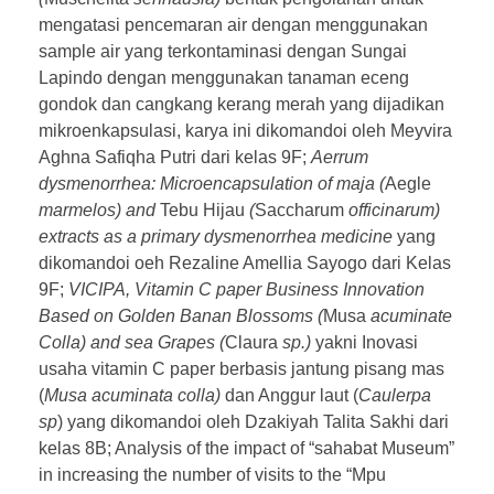
mengatasi pencemaran air dengan menggunakan
sample air yang terkontaminasi dengan Sungai
Lapindo dengan menggunakan tanaman eceng
gondok dan cangkang kerang merah yang dijadikan
mikroenkapsulasi, karya ini dikomandoi oleh Meyvira
Aghna Safiqha Putri dari kelas 9F;
Aerrum
dysmenorrhea: Microencapsulation of maja (
Aegle
marmelos) and
Tebu Hijau
(
Saccharum
officinarum)
extracts as a primary dysmenorrhea medicine
yang
dikomandoi oeh Rezaline Amellia Sayogo dari Kelas
9F;
VICIPA, Vitamin C paper Business Innovation
Based on Golden Banan Blossoms (
Musa
acuminate
Colla) and sea Grapes (
Claura
sp.)
yakni Inovasi
usaha vitamin C paper berbasis jantung pisang mas
(
Musa acuminata colla)
dan Anggur laut (
Caulerpa
sp
) yang dikomandoi oleh Dzakiyah Talita Sakhi dari
kelas 8B; Analysis of the impact of “sahabat Museum”
in increasing the number of visits to the “Mpu