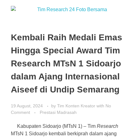
Kembali Raih Medali Emas
Hingga Special Award Tim
Research MTsN 1 Sidoarjo
dalam Ajang Internasional
Aiseef di Undip Semarang
19 August, 2024
by
Tim Konten Kreator
with
No
Comment
Prestasi Madrasah
Kabupaten Sidoarjo (MTsN 1) – Tim
Research
MTsN 1 Sidoarjo kembali berkiprah dalam ajang