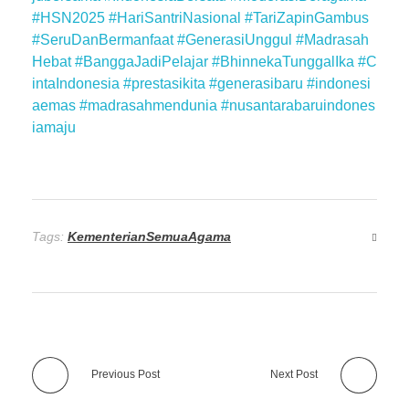
#HSN2025
#HariSantriNasional
#TariZapinGambus
#SeruDanBermanfaat
#GenerasiUnggul
#Madrasah
Hebat
#BanggaJadiPelajar
#BhinnekaTunggalIka
#C
intaIndonesia
#prestasikita
#generasibaru
#indonesi
aemas
#madrasahmendunia
#nusantarabaruindones
iamaju
Tags:
KementerianSemuaAgama
Previous Post
Next Post