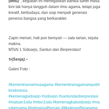
(ilmu)”
, kegiatan ini menegaskan bahwa santri masa
kini tak hanya tangguh dalam ilmu agama, tetapi juga
kreatif, berbudaya, dan siap menjadi generasi
penerus bangsa yang berkarakter.
Zapin menari, hati pun bersyair — satu tarian, sejuta
makna.
MTsN 1 Sidoarjo,
Santun dan Berprestasi!
✨
(Senja).~
Galeri Foto :
#kementriansemuaagama
#kementrianagamarepubli
kindonesia
#kemenagsidoarjo
#sidoarjo
#santundanberprestasi
#matsan1sda
#mtsn1sda
#kemenagkabsidoarjo
#ma
jubersama
#IndonesiaBersatu
#ModerasiBeragama