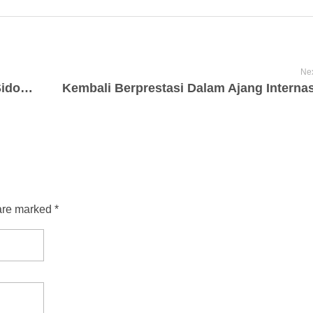
Nex
Porprov VIII Jatim 2023, Siswi MTsN 1 Sidoarjo Berhasil Merebut Medali Perak Pada Cabor Anggar
are marked *