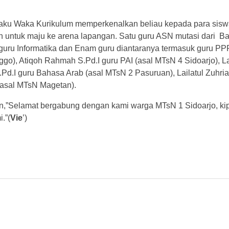
elaku Waka Kurikulum memperkenalkan beliau kepada para sisw
nkan untuk maju ke arena lapangan. Satu guru ASN mutasi dari 
ST guru Informatika dan Enam guru diantaranya termasuk guru P
go), Atiqoh Rahmah S.Pd.I guru PAI (asal MTsN 4 Sidoarjo), La
.Pd.I guru Bahasa Arab (asal MTsN 2 Pasuruan), Lailatul Zuhria
 (asal MTsN Magetan).
,”Selamat bergabung dengan kami warga MTsN 1 Sidoarjo, ki
.”(
Vie
’)