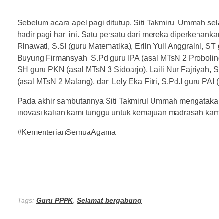
Sebelum acara apel pagi ditutup, Siti Takmirul Ummah s
hadir pagi hari ini. Satu persatu dari mereka diperkena
Rinawati, S.Si (guru Matematika), Erlin Yuli Anggraini, 
Buyung Firmansyah, S.Pd guru IPA (asal MTsN 2 Proboling
SH guru PKN (asal MTsN 3 Sidoarjo), Laili Nur Fajriyah, S
(asal MTsN 2 Malang), dan Lely Eka Fitri, S.Pd.I guru PAI
Pada akhir sambutannya Siti Takmirul Ummah mengatakan
inovasi kalian kami tunggu untuk kemajuan madrasah kami
#KementerianSemuaAgama
Tags:
Guru PPPK
,
Selamat bergabung