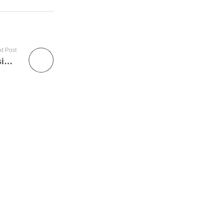
t Post
Kembali Berprestasi Dalam Ajang Internasional, Tim Research MTsN 1 Sidoarjo Raih 2 Gold Medals Dalam ISIF 2023 Di Bali