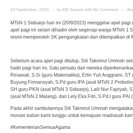
24 September, 2023
by
Effi Susanti
with
No Comment
Ke
MTsN 1 Sidoarjo hari ini (20/9/2023) menggelar apel pa
apel pagi ini selain dihadiri oleh segenap warga MTsN 1 
resmi memperoleh SK pengangkatan dan ditempatkan di M
Sebelum acara apel pagi ditutup, Siti Takmirul Ummah s
hadir pagi hari ini. Satu persatu dari mereka diperkena
Rinawati, S.Si (guru Matematika), Erlin Yuli Anggraini, 
Buyung Firmansyah, S.Pd guru IPA (asal MTsN 2 Proboling
SH guru PKN (asal MTsN 3 Sidoarjo), Laili Nur Fajriyah, S
(asal MTsN 2 Malang), dan Lely Eka Fitri, S.Pd.I guru PAI
Pada akhir sambutannya Siti Takmirul Ummah mengatakan
inovasi kalian kami tunggu untuk kemajuan madrasah kami
#KementerianSemuaAgama