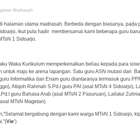
giatan Madrasah
gi di halaman utama madrasah. Berbeda dengan biasanya, pada
Sidoarjo, ikut pula hadir membersamai kami beberapa guru baru
TsN 1 Sidoarjo.
elaku Waka Kurikulum memperkenalkan beliau kepada para sisw
nkan untuk maju ke arena lapangan. Satu guru ASN mutasi dari 
ST guru Informatika dan Enam guru diantaranya termasuk guru P
go), Atiqoh Rahmah S.Pd.I guru PAI (asal MTsN 4 Sidoarjo), La
.Pd.I guru Bahasa Arab (asal MTsN 2 Pasuruan), Lailatul Zuhria
 (asal MTsN Magetan).
,”Selamat bergabung dengan kami warga MTsN 1 Sidoarjo, ki
.”(
Vie
’)