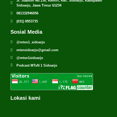
Jl. Stadion No.150, Kemiri, Kec. Sidoarjo, Kabupaten
Sidoarjo, Jawa Timur 61234
081332946056
(031) 8953735
Sosial Media
@mtsn1_sidoarjo
mtsnsidoarjo@gmail.com
@mtsn1sidoarjo
Podcast MTsN 1 Sidoarjo
Lokasi kami