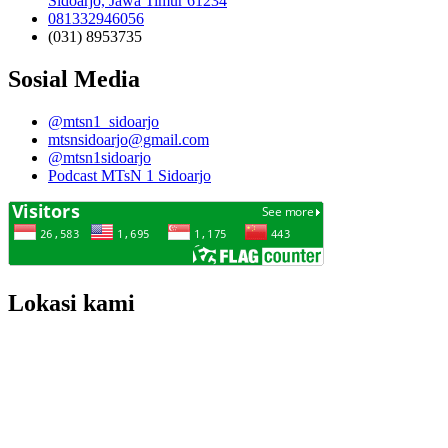
Sidoarjo, Jawa Timur 61234
081332946056
(031) 8953735
Sosial Media
@mtsn1_sidoarjo
mtsnsidoarjo@gmail.com
@mtsn1sidoarjo
Podcast MTsN 1 Sidoarjo
Lokasi kami