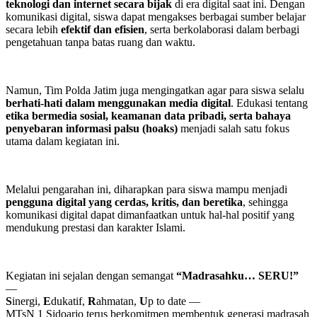
teknologi dan internet secara bijak
di era digital saat ini. Dengan
komunikasi digital, siswa dapat mengakses berbagai sumber belajar
secara lebih
efektif dan efisien
, serta berkolaborasi dalam berbagi
pengetahuan tanpa batas ruang dan waktu.
Namun, Tim Polda Jatim juga mengingatkan agar para siswa selalu
berhati-hati dalam menggunakan media digital
. Edukasi tentang
etika bermedia sosial, keamanan data pribadi, serta bahaya
penyebaran informasi palsu (hoaks)
menjadi salah satu fokus
utama dalam kegiatan ini.
Melalui pengarahan ini, diharapkan para siswa mampu menjadi
pengguna digital yang cerdas, kritis, dan beretika
, sehingga
komunikasi digital dapat dimanfaatkan untuk hal-hal positif yang
mendukung prestasi dan karakter Islami.
Kegiatan ini sejalan dengan semangat
“Madrasahku… SERU!”
—
S
inergi,
E
dukatif,
R
ahmatan,
U
p to date —
MTsN 1 Sidoarjo terus berkomitmen membentuk generasi madrasah