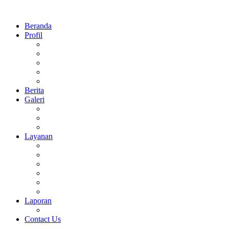
Beranda
Profil
Sejarah
Visi Dan Misi
Struktur Organisasi
Prestasi
Daftar Guru dan Pegawai MTsN 1 Sidoarjo
Berita
Galeri
Foto
Video
Agenda
Layanan
Perpus Digital
E-Learning
Surat Keterangan
CBT Online
Rapor Digital
Virtual Tour 360°
Laporan
Keuangan
Contact Us