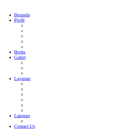
Beranda
Profil
Sejarah
Visi Dan Misi
Struktur Organisasi
Prestasi
Daftar Guru dan Pegawai MTsN 1 Sidoarjo
Berita
Galeri
Foto
Video
Agenda
Layanan
Perpus Digital
E-Learning
Surat Keterangan
CBT Online
Rapor Digital
Virtual Tour 360°
Laporan
Keuangan
Contact Us