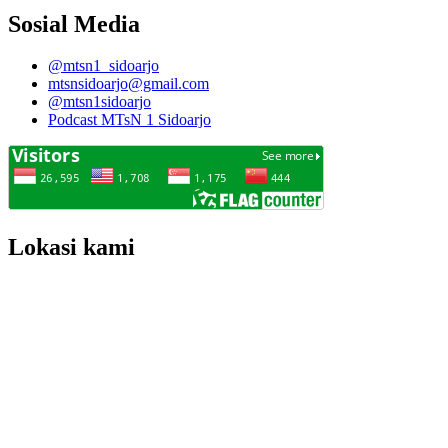
Sosial Media
@mtsn1_sidoarjo
mtsnsidoarjo@gmail.com
@mtsn1sidoarjo
Podcast MTsN 1 Sidoarjo
Lokasi kami