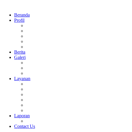
Beranda
Profil
Sejarah
Visi Dan Misi
Struktur Organisasi
Prestasi
Daftar Guru dan Pegawai MTsN 1 Sidoarjo
Berita
Galeri
Foto
Video
Agenda
Layanan
Perpus Digital
E-Learning
Surat Keterangan
CBT Online
Rapor Digital
Virtual Tour 360°
Laporan
Keuangan
Contact Us