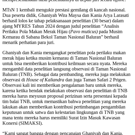
MTsN 1 kembali mengukir prestasi gemilang di kancah nasional.
Dua peserta didik, Ghaniyah Wira Maysa dan Kania Arya Larasati
berhasil lolos ke tahap pelaksanaaan penelitian (30 besar) dalam
ajang MYRES Tahun 2024 dengan judul penelitian “Analisis
Perilaku Pola Makan Merak Hijau (
Pavo muticus)
pada Musim
Kemarau di Sabana Bekol Taman Nasional Baluran” berhasil
menarik perhatian para juri.
Ghaniyah dan Kania mengangkat penelitian pola perilaku makan
merak hijau ketika musim kemarau di Taman Nasional Baluran
untuk bisa memberikan kontribusi keilmuan secara nyata. Mereka
mengambil data penelitian langsung observasi di Taman Nasional
Baluran (TNB). Sebagai data pembanding, mereka juga melakukan
observasi di
House of Kaliandra
dan juga Taman Safari 2 Prigen.
Observasi kali ini memberikan pengalaman baru untuk mereka,
karena ketika hendak melakukan observasi dan penelitian di TNB
mereka harus meyusun proposal perizinan serta presentasi kepada
tim balai TNB, untuk memastikan bahwa penelitian yang mereka
lakukan akan memberikan kontribusi pertimbangan pengambilan
keputusan untuk satwa dan kelestarian lingkungan di TNB yang
mana tentu mereka harus memiliki Surat Izin Masuk Kawasan
Konersi (SIMAKSI).
“Kami sangat bangga dengan pencapaian Ghaniyah dan Kania.