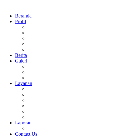
Beranda
Profil
Sejarah
Visi Dan Misi
Struktur Organisasi
Prestasi
Daftar Guru dan Pegawai MTsN 1 Sidoarjo
Berita
Galeri
Foto
Video
Agenda
Layanan
Perpus Digital
E-Learning
Surat Keterangan
CBT Online
Rapor Digital
Virtual Tour 360°
Laporan
Keuangan
Contact Us